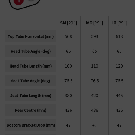
SM
[29"]
MD
[29"]
LG
[29"]
568
593
618
Top Tube Horizontal (mm)
65
65
65
Head Tube Angle (deg)
100
110
120
Head Tube Length (mm)
76.5
76.5
76.5
Seat Tube Angle (deg)
380
420
445
Seat Tube Length (mm)
436
436
436
Rear Centre (mm)
47
47
47
Bottom Bracket Drop (mm)