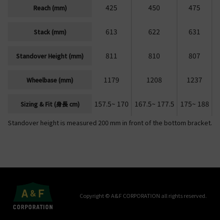
425
450
475
Reach (mm)
613
622
631
Stack (mm)
811
810
807
Standover Height (mm)
1179
1208
1237
Wheelbase (mm)
157.5~ 170
167.5~ 177.5
175~ 188
Sizing & Fit (身長 cm)
Standover height is measured 200 mm in front of the bottom bracket.
Copyright ©
A&F CORPORATION
all rights reserved.