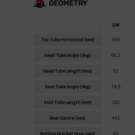
GEOMETRY
SM
589
Top Tube Horizontal (mm)
66.5
Head Tube Angle (deg)
95
Head Tube Length (mm)
74.5
Seat Tube Angle (deg)
380
Seat Tube Length (mm)
445
Rear Centre (mm)
60
Bottom Bracket Drop (mm)