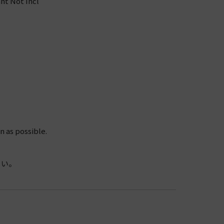
nt Not Incl
n as possible.
さい。