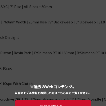
 XC | 7° Rise | All Sizes = 50mm
 | 760mm Width | 25mm Rise | 9° Backsweep | 5° Upsweep | 31.8
ck On Light
Piston | Resin Pads | F:Shimano RT10 160mm | R:Shimano RT1
X 10spd
X 10spd With Clutch
※過去のWebコンテンツ。
以前のモデル情報をお探しの方はこちらからご覧ください。
crodrive 2PC | 30T |76mm Asymmetrical BCD | 24mm Spindle | C