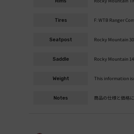
Rocky Mountain TR3
Rims
F: WTB Ranger Comp
Tires
Rocky Mountain 3
Seatpost
Rocky Mountain 14
Saddle
This information is
Weight
商品の仕様と価格
Notes