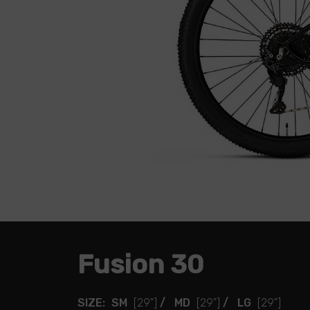
Fusion 30
SIZE:
SM
[29"]
/
MD
[29"]
/
LG
[29"]