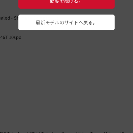
閲覧を続ける。
aled - Shimano Compatible
最新モデルのサイトへ戻る。
-46T 10spd