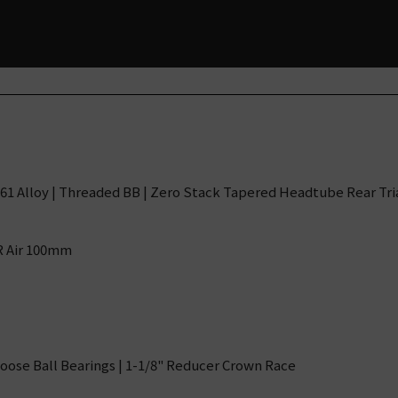
61 Alloy | Threaded BB | Zero Stack Tapered Headtube Rear Tri
R Air 100mm
oose Ball Bearings | 1-1/8" Reducer Crown Race