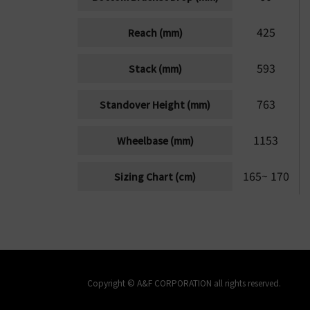
425
Reach (mm)
593
Stack (mm)
763
Standover Height (mm)
1153
Wheelbase (mm)
165~ 170
Sizing Chart (cm)
Copyright ©
A&F CORPORATION
all rights reserved.