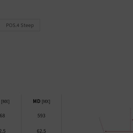
POS.4 Steep
M
MD
[MX]
[MX]
68
593
2.5
62.5