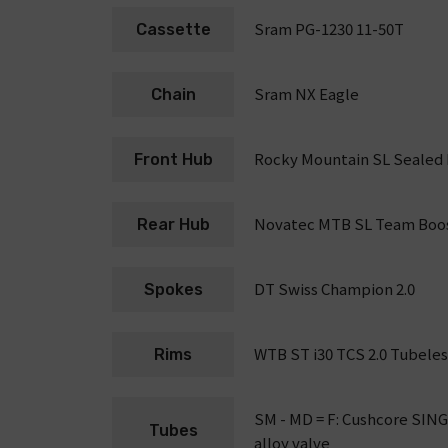
Sram PG-1230 11-50T
Cassette
Sram NX Eagle
Chain
Rocky Mountain SL Sealed
Front Hub
Novatec MTB SL Team Boo
Rear Hub
DT Swiss Champion 2.0
Spokes
WTB ST i30 TCS 2.0 Tubeless
Rims
SM - MD = F: Cushcore SINGL
Tubes
alloy valve