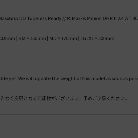
C MaxxGrip DD Tubeless Ready // R: Maxxis Minion DHR II 2.4 WT 
30.9mm | SM = 150mm | MD = 170mm | LG . XL = 200mm
able yet. We will update the weight of this model as soon as poss
予告なく変更となる可能性がございます。予めご了承ください。