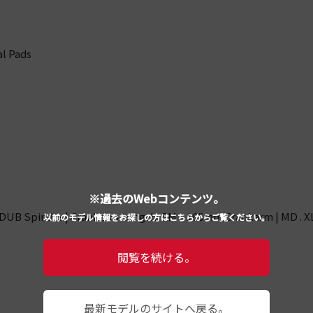
al Pads
※過去のWebコンテンツ。
| DUB Spindle | Crankarm Length: SM = 165mm Crankarm | MD . 
以前のモデル情報をお探しの方はこちらからご覧ください。
閲覧を続ける。
最新モデルのサイトへ戻る。