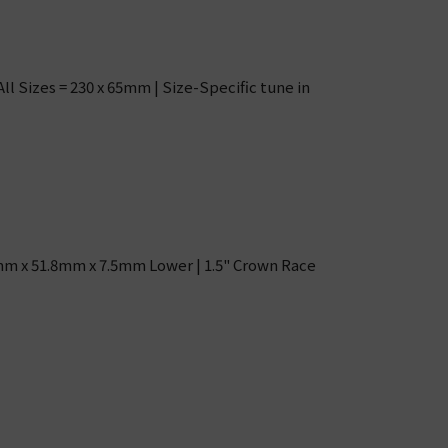
l Sizes = 230 x 65mm | Size-Specific tune in
mm x 51.8mm x 7.5mm Lower | 1.5" Crown Race