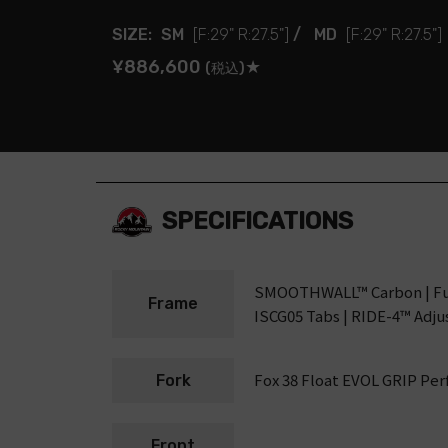
SIZE:
SM
[F:29" R:27.5"]
/
MD
[F:29" R:27.5"]
¥886,600
★
(税込)
SPECIFICATIONS
SMOOTHWALL™ Carbon | Full 
Frame
ISCG05 Tabs | RIDE-4™ Adj
Fox 38 Float EVOL GRIP Pe
Fork
Front