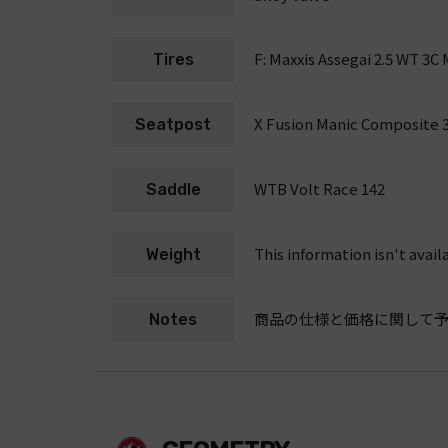
F: Maxxis Assegai 2.5 WT 3
Tires
X Fusion Manic Composite 
Seatpost
WTB Volt Race 142
Saddle
This information isn't avail
Weight
商品の仕様と価格に関して
Notes