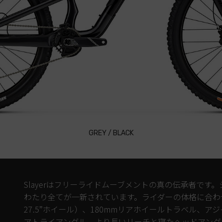
GREY / BLACK
Slayerはフリーライドムーブメントの真の伝承者で
わたり全てが一新されています。ライダーの体格に合わせ
27.5”ホイール）、180mmリアホイールトラベル、
アトライアングル、より長いリーチと寝たヘッドアング