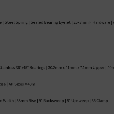
| Steel Spring | Sealed Bearing Eyelet | 25x8mm F Hardware | Al
Stainless 36°x45° Bearings | 30.2mm x 41mm x 7.1mm Upper | 40
se | All Sizes = 40m
 Width | 38mm Rise | 9° Backsweep | 5° Upsweep | 35 Clamp