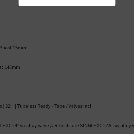
 Boost 15mm
st 148mm
 | 32H | Tubeless Ready - Tape / Valves Incl
E XC 29" w/ alloy valve // R: Cushcore SINGLE XC 27.5" w/ alloy v