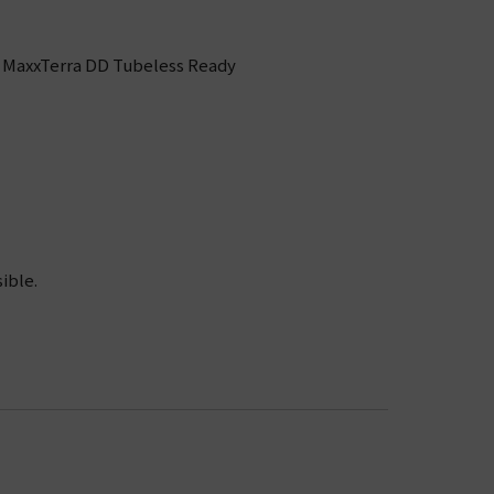
3C MaxxTerra DD Tubeless Ready
ible.