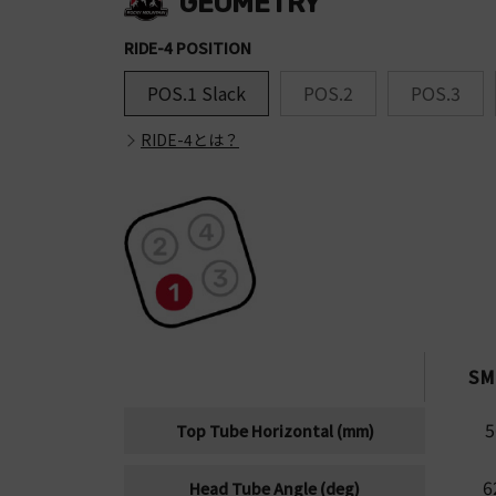
GEOMETRY
RIDE-4 POSITION
POS.1 Slack
POS.2
POS.3
RIDE-4とは？
S
5
Top Tube Horizontal (mm)
6
Head Tube Angle (deg)